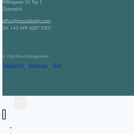
Millergasse 36 Top 1
Österreich
office@moschdesign.com
Tel. +43 699 1087 1907
© 2026 MoschDesignWien
Datenschutz
|
Impressum
|
AGB
Home
Projekte