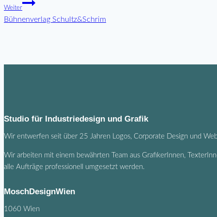
Weiter
Bühnenverlag Schultz&Schrim
Studio für Industriedesign und Grafik
Wir entwerfen seit über 25 Jahren Logos, Corporate Design und Webs
Wir arbeiten mit einem bewährten Team aus GrafikerInnen, TexterInn
alle Aufträge professionell umgesetzt werden.
MoschDesignWien
1060 Wien