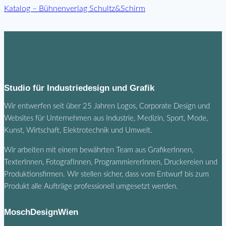
Katalog – Bühnenverlag Schultz&Schirm
Studio für Industriedesign und Grafik
Wir entwerfen seit über 25 Jahren Logos, Corporate Design und
Websites für Unternehmen aus Industrie, Medizin, Sport, Mode,
Kunst, Wirtschaft, Elektrotechnik und Umwelt.
Wir arbeiten mit einem bewährten Team aus GrafikerInnen,
TexterInnen, FotografInnen, ProgrammiererInnen, Druckereien und
Produktionsfirmen. Wir stellen sicher, dass vom Entwurf bis zum
Produkt alle Aufträge professionell umgesetzt werden.
MoschDesignWien