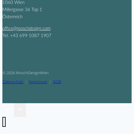
1060 Wien
Millergasse 36 Top 1
Österreich
office@moschdesign.com
Tel. +43 699 1087 1907
© 2026 MoschDesignWien
Datenschutz
|
Impressum
|
AGB